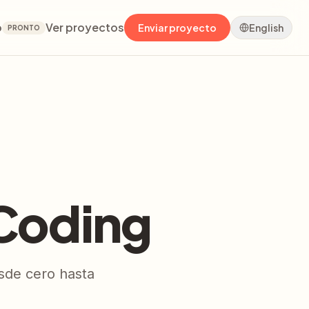
o
Ver proyectos
Enviar proyecto
English
PRONTO
Coding
sde cero hasta