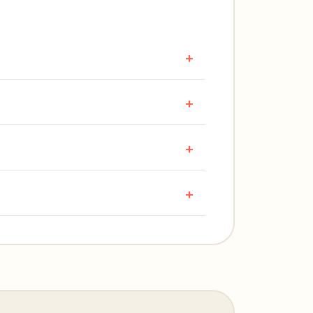
+
+
+
+