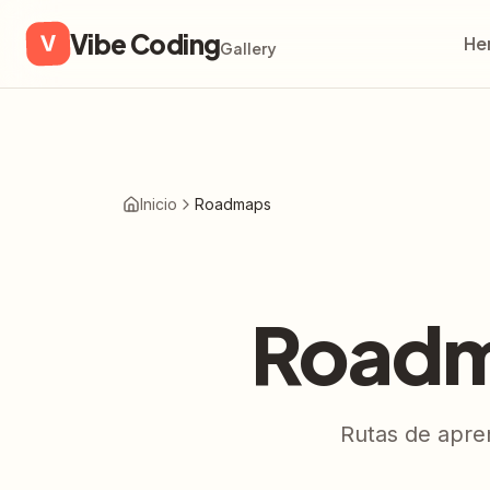
Vibe Coding
V
He
Gallery
Inicio
Roadmaps
Roadm
Rutas de apre