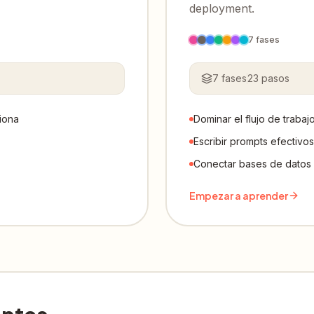
deployment.
7
fases
7
fases
23
pasos
iona
Dominar el flujo de traba
Escribir prompts efectivo
Conectar bases de datos
Empezar a aprender