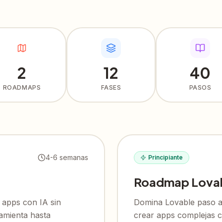
2
12
40
ROADMAPS
FASES
PASOS
4-6 semanas
Principiante
Roadmap Lovabl
 apps con IA sin
Domina Lovable paso a
ramienta hasta
crear apps complejas c