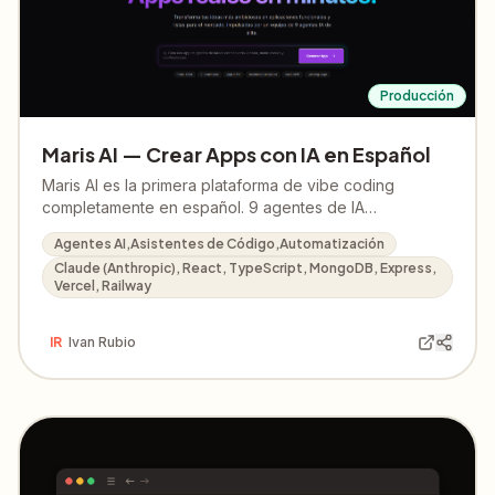
puedo enviaros más información, capturas.
Producción
Maris AI — Crear Apps con IA en Español
Maris AI es la primera plataforma de vibe coding
completamente en español. 9 agentes de IA
especializados (Researcher, Architect, Designer,
Agentes AI,Asistentes de Código,Automatización
Frontend Engineer, Backend Engineer, QA, PM, Image y
Claude (Anthropic), React, TypeScript, MongoDB, Express,
Visual Evaluator) generan apps completas con React +
Vercel, Railway
TypeScript + Express + MongoDB en menos de 5
minutos. Sin saber programar. La mejor alternativa a
Bolt.new y Lovable para emprendedores en España y
IR
Ivan Rubio
Latinoamérica. 15 créditos gratis sin tarjeta.