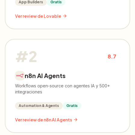
App Builders
Gratis
Ver review de
Lovable
#
2
8.7
n8n AI Agents
Workflows open-source con agentes IA y 500+
integraciones
Automation & Agents
Gratis
Ver review de
n8n AI Agents