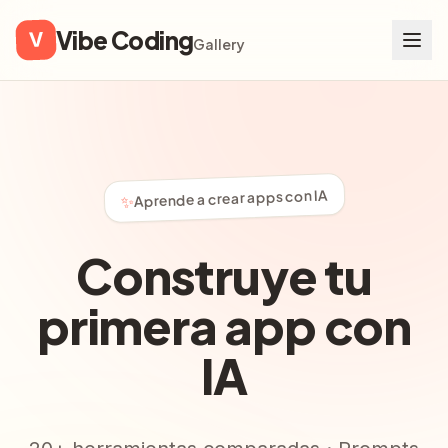
Vibe Coding
V
Gallery
Aprende a crear apps con IA
✨
Construye tu
primera app con
IA