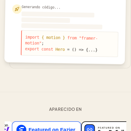
Generando código...
import
{ motion }
from
"framer-
motion"
;
export const
Hero
= () =
>
{
...
}
APARECIDO EN