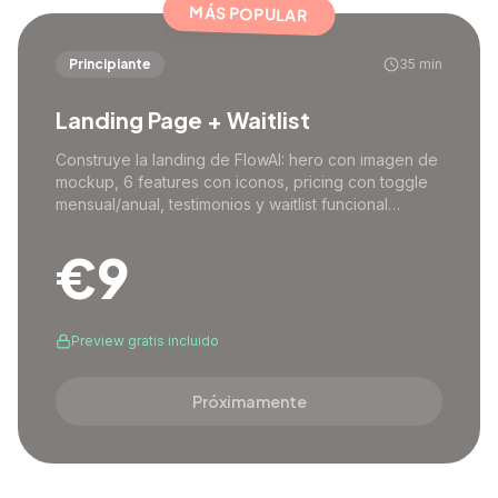
MÁS POPULAR
Principiante
35
min
Landing Page + Waitlist
Construye la landing de FlowAI: hero con imagen de
mockup, 6 features con iconos, pricing con toggle
mensual/anual, testimonios y waitlist funcional
conectado a Supabase.
€
9
Preview gratis incluido
Próximamente