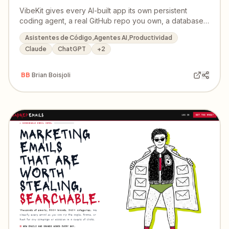
VibeKit gives every AI-built app its own persistent
coding agent, a real GitHub repo you own, a database,
and a live domain — build and ship from your phone,
Asistentes de Código,Agentes AI,Productividad
Telegram, or CLI.
Claude
ChatGPT
+
2
BB
Brian Boisjoli