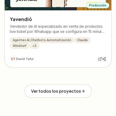
Producción
Yavendió
Vendedor de AI especializado en venta de productos
low ticket por Whatsapp que se configura en 15 minutos
o menos. Desde el hola hasta el pago, todo
Agentes AI,Chatbots,Automatización
Claude
automatizado. Pensado para el emprendedor pequeño
Windsurf
+
3
en crecimiento.
DT
David Tafur
Ver todos los proyectos