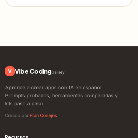
Vibe Coding
V
Gallery
Aprende a crear apps con IA en español.
Prompts probados, herramientas comparadas y
kits paso a paso.
Creado por
Fran Conejos
Recursos