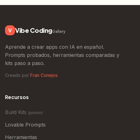
Vibe Coding
V
Gallery
Aprende a crear apps con IA en español.
Prompts probados, herramientas comparadas y
kits paso a paso.
Creado por
Fran Conejos
Recursos
Build Kits
(
pronto
)
Lovable Prompts
Herramientas