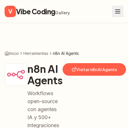
Vibe Coding
V
Gallery
Inicio
Herramientas
n8n AI Agents
n8n AI
Visitar
n8n AI Agents
Agents
Workflows
open-source
con agentes
IA y 500+
integraciones