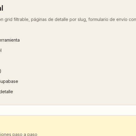
l
 grid filtrable, páginas de detalle por slug, formulario de envío co
erramienta
l
)
 Supabase
detalle
ciones paso a paso