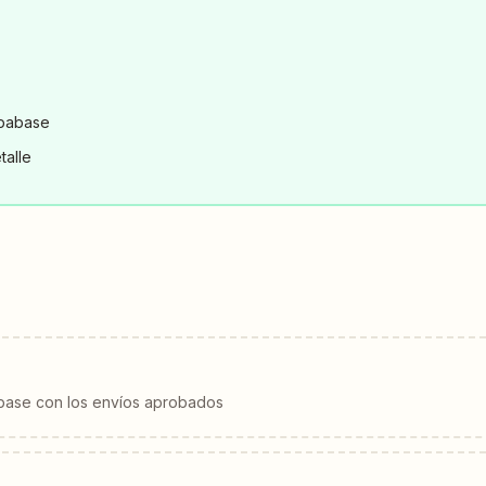
upabase
talle
abase con los envíos aprobados