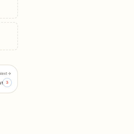
Next
st
3