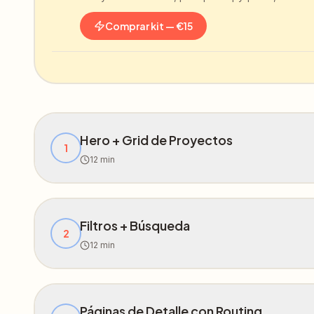
Comprar kit
—
€
15
Hero + Grid de Proyectos
1
12
min
Filtros + Búsqueda
2
12
min
Páginas de Detalle con Routing