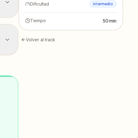
Dificultad
Intermedio
Tiempo
50
min
Volver al track
n