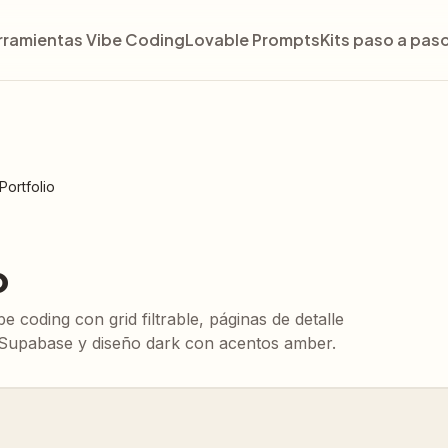
rramientas Vibe Coding
Lovable Prompts
Kits paso a pas
Portfolio
o
e coding con grid filtrable, páginas de detalle
 Supabase y diseño dark con acentos amber.