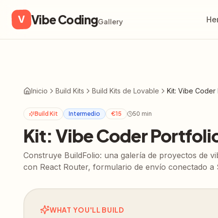
Vibe Coding
V
He
Gallery
Inicio
Build Kits
Build Kits de Lovable
Kit: Vibe Coder 
Build Kit
Intermedio
€
15
50
min
Kit: Vibe Coder Portfoli
Construye BuildFolio: una galería de proyectos de vib
con React Router, formulario de envío conectado a
WHAT YOU'LL BUILD